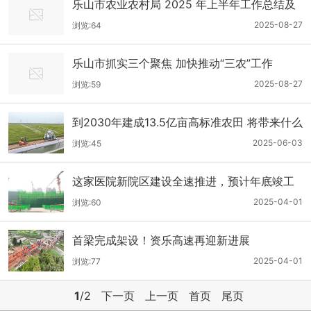
乐山市农业农村局 2025 年上半年工作总结及
下半年工作打算
2025-08-27
浏览:64
乐山市抓实三个聚焦 加快推动“三农”工作
2025-08-27
浏览:59
到2030年建成13.5亿亩高标准农田 将带来什么
改变
2025-06-03
浏览:45
这家医院新院区建设全速推进，预计年底竣工
交付
2025-04-01
浏览:60
首梁完成架设！资乐高速再迎新进展
2025-04-01
浏览:77
1
/2
下一页
上一页
首页
尾页