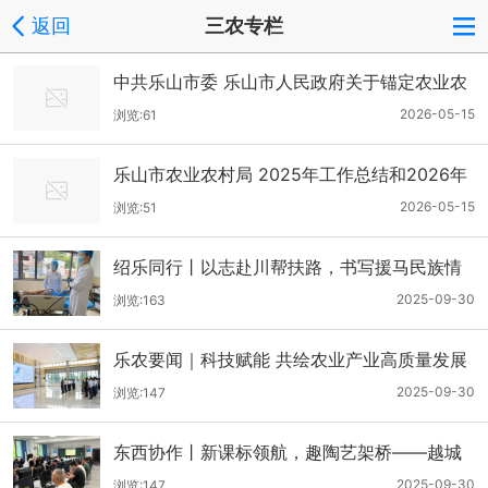
返回
三农专栏
中共乐山市委 乐山市人民政府关于锚定农业农
村现代化扎实推进乡村全面振兴的实施意见
2026-05-15
浏览:61
乐山市农业农村局 2025年工作总结和2026年
工作打算
2026-05-15
浏览:51
绍乐同行丨以志赴川帮扶路，书写援马民族情
2025-09-30
浏览:163
乐农要闻｜科技赋能 共绘农业产业高质量发展
蓝图
2025-09-30
浏览:147
东西协作丨新课标领航，趣陶艺架桥——越城
双师赋能马边美育
2025-09-30
浏览:147