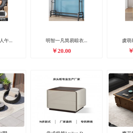
午...
明智一凡简易晾衣...
虞萌
￥20.00
￥