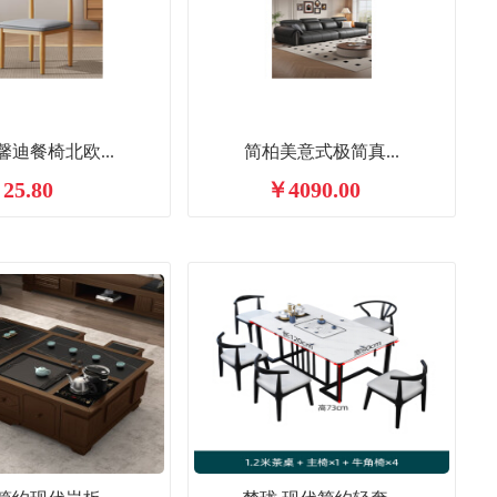
馨迪餐椅北欧...
简柏美意式极简真...
25.80
￥4090.00