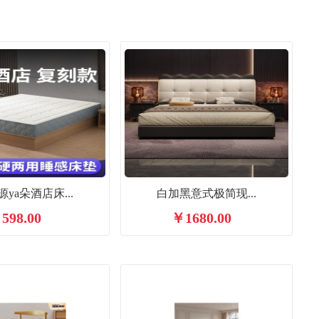
ya朵酒店床...
白加黑意式极简现...
598.00
￥1680.00