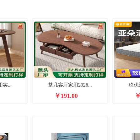
...
茶几客厅家用2026...
玖优源
￥191.00
￥