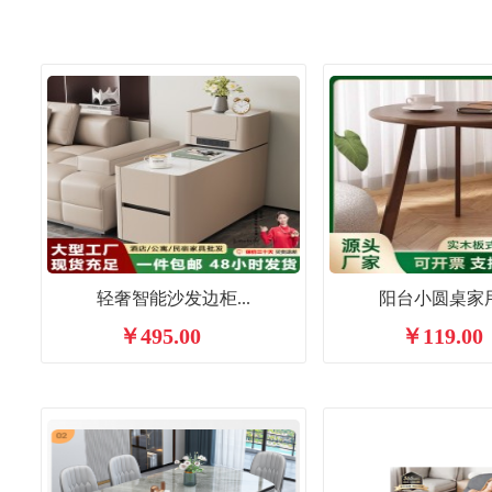
轻奢智能沙发边柜...
阳台小圆桌家用实
￥495.00
￥119.00