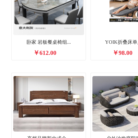
卧家 岩板餐桌椅组...
YOIK折叠床单人
￥612.00
￥98.00