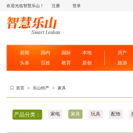
欢迎光临智慧乐山！
注册
登录
新闻
国内
国际
本地
房产
头条
百姓
教育
原创
旅游
首页
乐山特产
家具
>
>
家电
家具
玩具
配饰
产品分类：