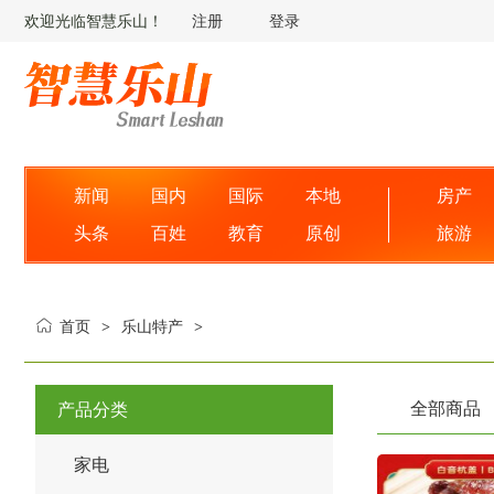
欢迎光临智慧乐山！
注册
登录
新闻
国内
国际
本地
房产
头条
百姓
教育
原创
旅游
首页
乐山特产
>
>
全部商品
产品分类
家电