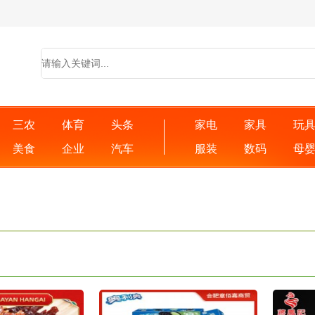
三农
体育
头条
家电
家具
玩
美食
企业
汽车
服装
数码
母