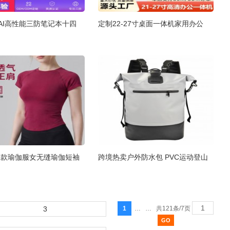
AI高性能三防笔记本十四
定制22-27寸桌面一体机家用办公
E同款瑜伽服女无缝瑜伽短袖
跨境热卖户外防水包 PVC运动登山
3
1
…
…
共121条/7页