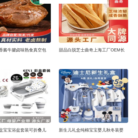
香酱牛腱卤味熟食真空包
甜品白脱芝士曲奇上海工厂OEM长
盆宝宝浴盆套装可折叠儿
新生儿礼盒纯棉宝宝婴儿秋冬装婴