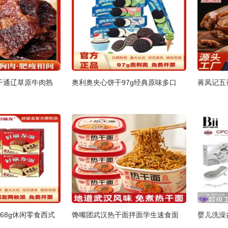
干通辽草原牛肉熟
奥利奥夹心饼干97g经典原味多口
蒋凤记五
68g休闲零食西式
馋嘴团武汉热干面拌面学生速食面
婴儿洗澡