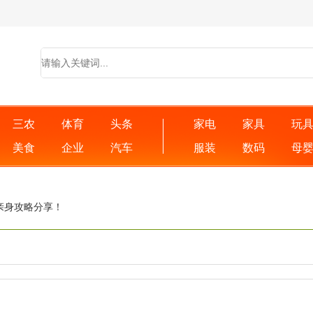
三农
体育
头条
家电
家具
玩
美食
企业
汽车
服装
数码
母
亲身攻略分享！