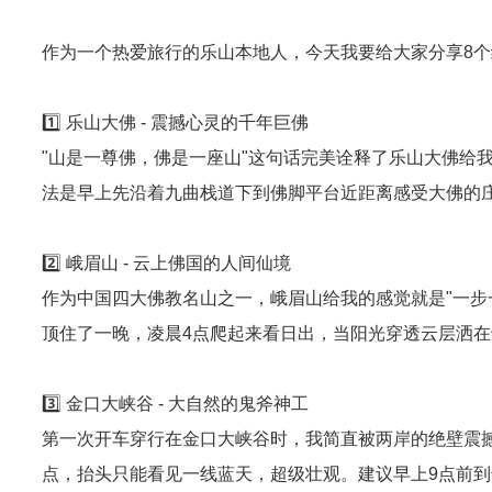
作为一个热爱旅行的乐山本地人，今天我要给大家分享8
1️⃣ 乐山大佛 - 震撼心灵的千年巨佛
"山是一尊佛，佛是一座山"这句话完美诠释了乐山大佛给
法是早上先沿着九曲栈道下到佛脚平台近距离感受大佛的
2️⃣ 峨眉山 - 云上佛国的人间仙境
作为中国四大佛教名山之一，峨眉山给我的感觉就是"一步
顶住了一晚，凌晨4点爬起来看日出，当阳光穿透云层洒
3️⃣ 金口大峡谷 - 大自然的鬼斧神工
第一次开车穿行在金口大峡谷时，我简直被两岸的绝壁震撼
点，抬头只能看见一线蓝天，超级壮观。建议早上9点前