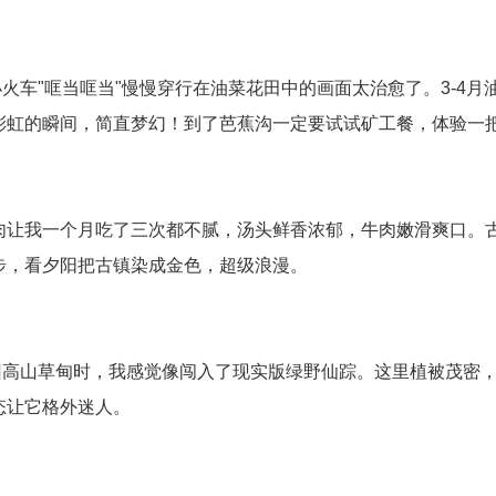
小火车"哐当哐当"慢慢穿行在油菜花田中的画面太治愈了。3-4
彩虹的瞬间，简直梦幻！到了芭蕉沟一定要试试矿工餐，体验一
肉让我一个月吃了三次都不腻，汤头鲜香浓郁，牛肉嫩滑爽口。
步，看夕阳把古镇染成金色，超级浪漫。
旧高山草甸时，我感觉像闯入了现实版绿野仙踪。这里植被茂密
态让它格外迷人。