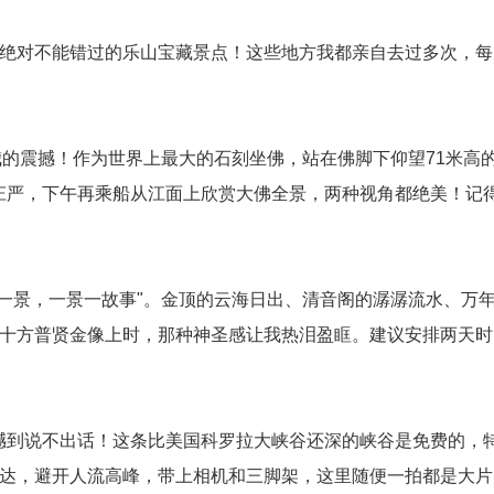
个绝对不能错过的乐山宝藏景点！这些地方我都亲自去过多次，每
我的震撼！作为世界上最大的石刻坐佛，站在佛脚下仰望71米高
庄严，下午再乘船从江面上欣赏大佛全景，两种视角都绝美！记
一景，一景一故事"。金顶的云海日出、清音阁的潺潺流水、万年寺
在十方普贤金像上时，那种神圣感让我热泪盈眶。建议安排两天
到说不出话！这条比美国科罗拉大峡谷还深的峡谷是免费的，特
到达，避开人流高峰，带上相机和三脚架，这里随便一拍都是大片