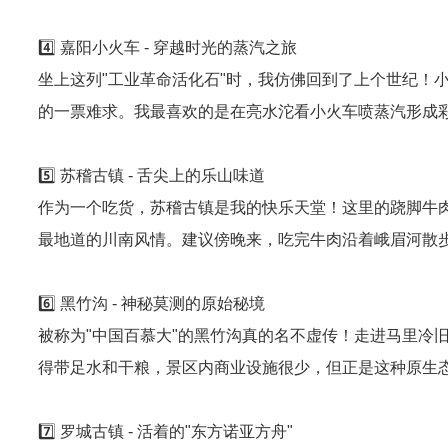
4️⃣ 嘉阳小火车 - 穿越时光的蒸汽之旅
坐上这列"工业革命活化石"时，我仿佛回到了上个世纪！
的一票难求。我最喜欢的是在亮水沱看小火车喷蒸汽形成
5️⃣ 苏稽古镇 - 舌尖上的乐山味道
作为一个吃货，苏稽古镇是我的快乐天堂！这里的跷脚牛
最地道的川南风情。建议傍晚来，吃完牛肉沿着峨眉河散
6️⃣ 黑竹沟 - 神秘莫测的原始秘境
被称为"中国百慕大"的黑竹沟真的名不虚传！走进马里冷
得带足水和干粮，景区内商业设施很少，但正是这种原生
7️⃣ 罗城古镇 - 活着的"东方诺亚方舟"