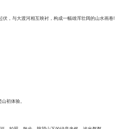
伏，与大渡河相互映衬，构成一幅雄浑壮阔的山水画卷!
爬山初体验。
福、拍照、散步，眺望山下的绿意盎然、波光粼粼。