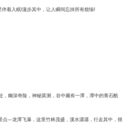
着入眠!漫步其中，让人瞬间忘掉所有烦恼!
处，幽深奇险，神秘莫测，谷中藏有一潭，潭中的青石酷
的景点—龙潭飞瀑，这里竹林茂盛，溪水潺潺，行走其中，很