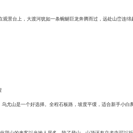
观景台上，大渡河犹如一条蜿蜒巨龙奔腾而过，远处山峦连绵起
捏
乌尤山是一个好选择。全程石板路，坡度平缓，适合新手小白
此拜山的来客以当地人居多。除了登山，山顶还有乌尤寺可以祈