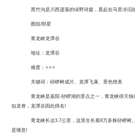
黑竹沟是川西遗落的绿野诗篇，晨起在马里冷旧踏露
图组/郭星
青龙峡龙潭谷
地址：龙潭谷
难度：⭐⭐⭐
关键词：桫椤树成片、龙潭飞瀑、景色绝美
青龙峡是嘉阳·桫椤湖的景点之一，青龙峡得天独厚
似龙脊，龙潭谷因此得名!
青龙峡长达3.7公里，这里生长着8万多株桫椤树。
是惬意!