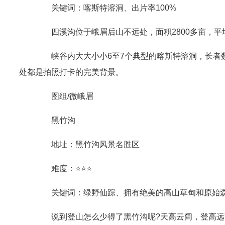
关键词：喀斯特溶洞、出片率100%
四溪沟位于峨眉后山不远处，面积2800多亩，平均
峡谷内大大小小6至7个典型的喀斯特溶洞，长者数
处都是拍照打卡的完美背景。
图组/微峨眉
黑竹沟
地址：黑竹沟风景名胜区
难度：⭐⭐⭐
关键词：绿野仙踪、拥有绝美的高山草甸和原始
说到登山怎么少得了黑竹沟呢?天高云阔，登高远望