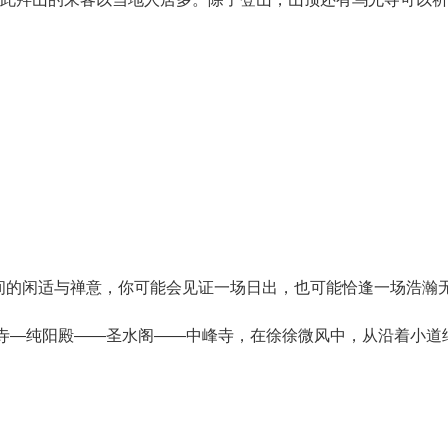
的闲适与禅意，你可能会见证一场日出，也可能恰逢一场浩瀚无
—纯阳殿——圣水阁——中峰寺，在徐徐微风中，从沿着小道继