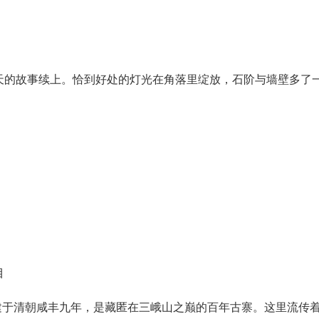
故事续上。恰到好处的灯光在角落里绽放，石阶与墙壁多了一
目
于清朝咸丰九年，是藏匿在三峨山之巅的百年古寨。这里流传着