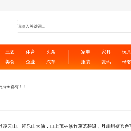
三农
体育
头条
家电
家具
玩
美食
企业
汽车
服装
数码
母
云海全都有！！
凌云山、拜乐山大佛，山上茂林修竹葱茏碧绿，丹崖峭壁秀色可