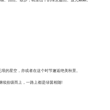
垠的星空，亦或者在这个时节邂逅绝美秋景。
续拾级而上，一路上都是绿茵相随!