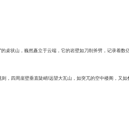
”的桌状山，巍然矗立于云端，它的岩壁如刀削斧劈，记录着数亿
，四周崖壁垂直陡峭!远望大瓦山，如突兀的空中楼阁，又如