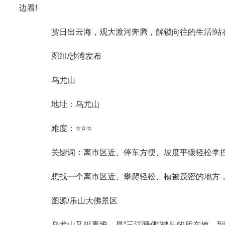
边看!
赏日出云海，观大渡河奔腾，解锁向往的生活!站在
图组/沙湾发布
乌尤山
地址：乌尤山
难度：⭐⭐⭐
关键词：离市区近、停车方便、坡度平缓轻松拿
想找一个离市区近、攀爬轻松、植被茂密的地方，
图源/乐山大佛景区
乌尤山又叫离堆，是“三江睡佛”佛头的所在地，到