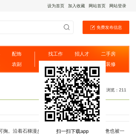
设为首页
加入收藏
网站首页
网站登录
免费发布信息
具
配饰
找工作
招人才
二手房
婴
农副
出租房
找商家
找装修
日期：2025-09-30 浏览：
211
掬。沿着石梯漫步凌云山，微风拂过，内心的疲惫也被一
扫一扫下载app