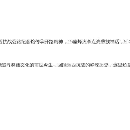
抗战公路纪念馆传承开路精神，15座烽火亭点亮彝族神话，51
寻彝族文化的前世今生，回顾乐西抗战的峥嵘历史，这里还是