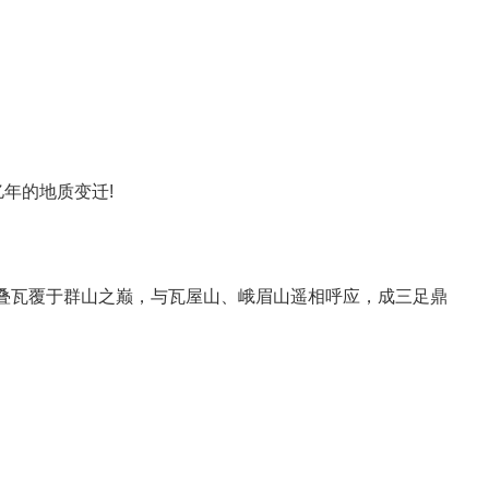
年的地质变迁!
叠瓦覆于群山之巅，与瓦屋山、峨眉山遥相呼应，成三足鼎