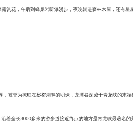
赏花，午后到蜂巢岩听瀑漫步，夜晚躺进森林木屋，还有星星伴
，被誉为掩映在桫椤湖畔的明珠，龙潭谷深藏于青龙峡的末端
沿着全长3000多米的游步道接近终点的地方是青龙峡最著名