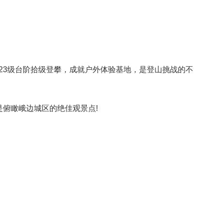
23级台阶拾级登攀，成就户外体验基地，是登山挑战的不
俯瞰峨边城区的绝佳观景点!