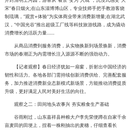
开封清明上河园，游客从“看景”变为“入戏”，沉浸式感受“大
宋”春日烟火;在山东淄博博山区，专业技师手把手教游客烧
制琉璃，“观赏+体验”为实体商业带来消费新增量;在湖北武
汉，“中国光谷”推出超级工厂线等科技旅游线路，成为撬动
消费增长的活跃力量……
从商品消费到服务消费，从实物换新到场景焕新，消费
市场的春潮正为内需增长注入源源不断的强劲动力。
【记者观察】春日经济犹如一扇窗，折射出中国经济的
韧性和活力。各地各部门需持续创新消费供给、完善配套服
务，加力推进消费新业态新模式新场景，方能推动消费提质
升级，更好满足人民对美好生活的向往。
观察之二：田间地头农事兴 夯实粮食生产基础
谷雨刚过，山东嘉祥县种粮大户李先荣便蹲在自家千余
亩麦田的田埂上，捏着一株刚抽出的麦穗，仔细查看长