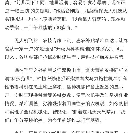
势。“前几天下了雨，地里湿润，容易引发赤霉病，现在正
是‘一喷三防’的关键期。”他话音刚落，几架植保无人机便从
头顶掠过，均匀地喷洒着药肥。“以前靠人背药箱，现在动
动手指，一上午就能喷500多亩。”
无人机飞防、农技专家下沉、惠农补贴精准直达，让春
管从一家一户的“经验活”升级为科学精准的“体系战”。4月
以来，各地各部门抢抓农时促生产，用科技护航春耕春管。
远在千里之外的黑龙江双鸭山市，北大荒的春播同样充
满“科技范儿”。种植户孙德强正指挥着大马力拖拉机牵引高
性能播种机在黑土地上穿梭，播种机操作台上配备的显示
屏，实时呈现播种量等关键参数，便于农机手及时掌握作业
情况、精准调整。孙德强指着田间往来的农机说，如今的耕
种实现了全程机械化、智能化。“趁着这几天天气晴好，我
们正争分夺秒抢播，为今年的好收成打牢基础。”