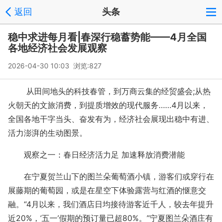
返回
头条
稳中求进每月看|春深行稳蓄势能——4月全国
各地经济社会发展观察
2026-04-30 10:03 浏览:
827
从田间地头的科技春管，到万商云集的经贸盛会;从热
火朝天的文旅消费，到提质增效的现代服务……4月以来，
全国各地干字当头、奋发有为，经济社会展现出稳中有进、
活力澎湃的生动图景。
观察之一：春日经济活力足 加速释放消费潜能
在宁夏贺兰山下的图兰朵葡萄酒小镇，游客们或穿行在
展藤期的葡萄园，或是在星空下体验露营与红酒的惬意交
融。“4月以来，我们酒店日均接待游客近千人，较去年提升
近20%，‘五一’假期的预订量已超80%。”宁夏图兰朵酒庄有