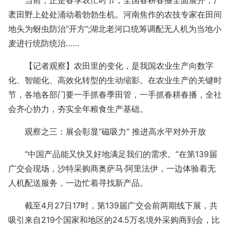
当前，正是春季农忙时节，全国春耕春播全面展开，广
袤田野上处处涌动着勃勃生机。河南焦作的农技专家在田间
地头为蚜虫防治“开方”;湖北老河口统筹调配无人机为当地小
麦进行统防统治……
【记者观察】农田里的变化，是我国农业生产向数字
化、智能化、高效化转型的生动缩影。在农业生产的关键时
节，各地各部门要一手抓春季田管，一手抓春耕春播，全社
会齐心协力，夯实全年粮食生产基础。
观察之三：展会彰显“磁吸力” 推进高水平对外开放
“中国产品能又快又好地满足我们的需求。”在第139届
广交会现场，沙特采购商奥萨马·阿里法伊，一边体验着无
人机配送服务，一边忙着寻找新产品。
截至4月27日17时，第139届广交会前两期线下展，共
吸引来自219个国家和地区的24.5万名境外采购商到会，比