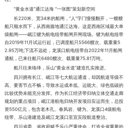
“黄金水道”通江达海 “一张图”策划新空间
长220米、宽34米的船闸，“人”字门慢慢翻开，一艘艘
船只顺水而下，从西南腹地通江达海。这是西南区域最大单
级船闸——岷江犍为航电纽带船闸开闸现场。犍为航电纽带
自2019年11月试运行起，已调度船只5566艘次、载重量5
2.95万吨;下流不远处，龙溪口航电纽带自2022年11月船闸
通航，已来往船只6480艘次、载重量75.81万吨。
船只往来络绎，乐山“黄金水道”建造扎实推进。
四川拥有长江、岷江等七大航运通道，却因航道等级不
高、要害节点不畅，导致水运成本低、运能大、绿色低碳的
比较优势未能充分发挥。作为长江经济带归纳立体交通走廊
规划的重点项目，岷江港航电归纳开发项目应运而生，总投
资550亿元，包含老木孔、春风岩、犍为、龙溪口4级航电
纽带、乐山港建造及岷江龙溪口至宜宾段航道整治。
四川省委、省政府赋予乐山严重使命，打造全省重要的