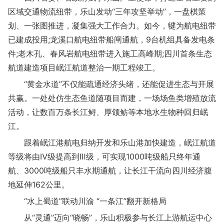
区域交通物流纽带，乐山发动“三年攻坚举动”，一盘棋策
划、一张图推进，凝集强大工作合力。如今，犍为航电纽带
已建成投用;龙溪口航电纽带船闸通航，9台机组具备发电条
件;老木孔、春风岩航电纽带进入施工高峰期;四川首条生态
航道建造项目岷江航道整治一期工程竣工。
“黄金水道”不仅能疏通经济头绪，还能促进生态与开展
共赢。一处处仿生态鱼道随项目而建，一场场鱼类增殖放流
活动，让数百万条长江鲟、厚颌鲂等本地水生物种回归岷
江。
跟着岷江港航电归纳开发和乐山港加快建造，岷江航道
等级将由Ⅳ级提高到Ⅲ级，可实现1000吨级船只终年通
航、3000吨级船只丰水期通航，让长江干流向四川经济腹
地延伸162公里。
“水上蜀道”联动川渝 “一条江”翻开新格局
从“灵通”迈向“晓畅”，乐山积极参与长江上游航运中心