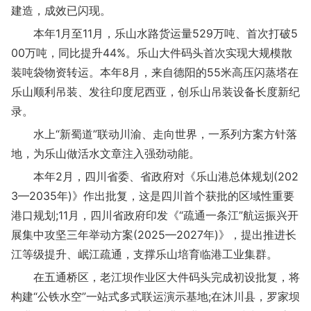
建造，成效已闪现。
本年1月至11月，乐山水路货运量529万吨、首次打破5
00万吨，同比提升44%。乐山大件码头首次实现大规模散
装吨袋物资转运。本年8月，来自德阳的55米高压闪蒸塔在
乐山顺利吊装、发往印度尼西亚，创乐山吊装设备长度新纪
录。
水上“新蜀道”联动川渝、走向世界，一系列方案方针落
地，为乐山做活水文章注入强劲动能。
本年2月，四川省委、省政府对《乐山港总体规划(202
3—2035年)》作出批复，这是四川首个获批的区域性重要
港口规划;11月，四川省政府印发《“疏通一条江”航运振兴开
展集中攻坚三年举动方案(2025—2027年)》，提出推进长
江等级提升、岷江疏通，支撑乐山培育临港工业集群。
在五通桥区，老江坝作业区大件码头完成初设批复，将
构建“公铁水空”一站式多式联运演示基地;在沐川县，罗家坝