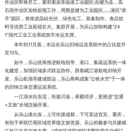
作业区即将开工，紧邻着炭库临港工业园区;在犍为县，高
石坝作业区加快前期工作，周围是犍为工业园区……港区“牵
手”园区，将推进晶硅光伏、绿色化工、装备制作、食品饮
料等优势工业延链壮大、集群开展，为乐山加快构建“24
1”现代工业工业系统筑牢水运支撑。
本年到11月底，水运在乐山归纳运送系统中的占比提升
至15%。
如今，乐山统筹推进航电纽带、港口、集疏运系统一体
化建造，加强区域多式联运协作。跟着岷江港航电归纳开
发、乐山机场等建成投运，乐山将构成集“公铁水空”于一体
的归纳立体交通运送系统。
一江清水向东流，衔接川渝，承载经济，更推进“交通
+文旅”全域交融开展。
从乐山港出发，上可衔接成都，下可直达宜宾、重庆，
有助于串联巴蜀区域世界级文旅资源。乐山积极参与共建岷
江长江生态文旅走廊，“成渝区域双城经济圈巴蜀文化岷江