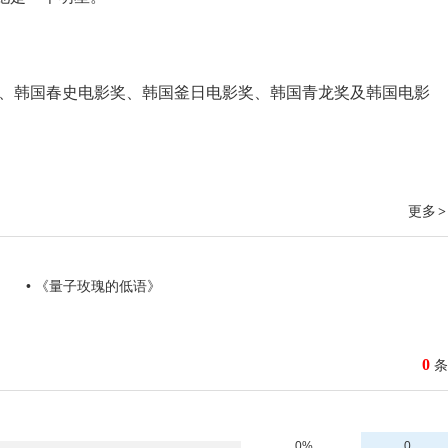
奖、韩国春史电影奖、韩国釜日电影奖、韩国青龙奖及韩国电影
更多
>
• 《量子玫瑰的低语》
0
条