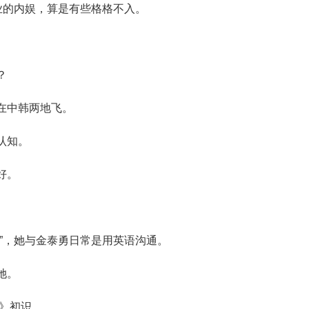
业的内娱，算是有些格格不入。
。
？
在中韩两地飞。
认知。
好。
”，她与金泰勇日常是用英语沟通。
她。
秋》初识。