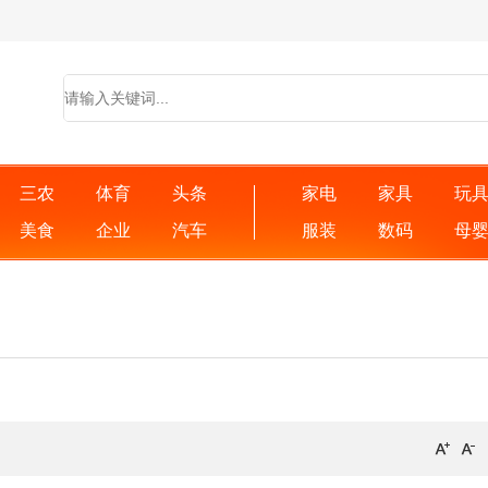
三农
体育
头条
家电
家具
玩
美食
企业
汽车
服装
数码
母