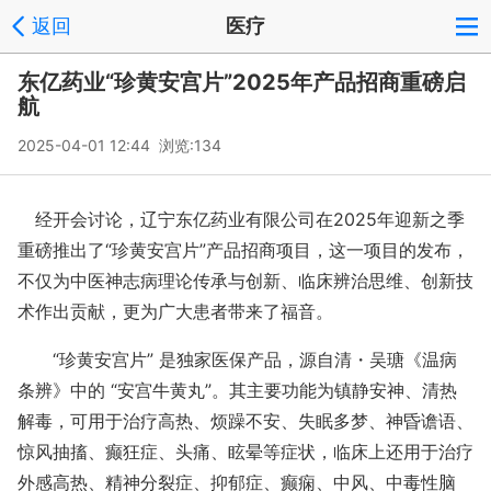
返回
医疗
东亿药业“珍黄安宫片”2025年产品招商重磅启
航
2025-04-01 12:44 浏览:
134
经开会讨论，辽宁东亿药业有限公司在2025年迎新之季
重磅推出了“珍黄安宫片”产品招商项目，这一项目的发布，
不仅为中医神志病理论传承与创新、临床辨治思维、创新技
术作出贡献，更为广大患者带来了福音。
“珍黄安宫片” 是独家医保产品，源自清・吴瑭《温病
条辨》中的 “安宫牛黄丸”。其主要功能为镇静安神、清热
解毒，可用于治疗高热、烦躁不安、失眠多梦、神昏谵语、
惊风抽搐、癫狂症、头痛、眩晕等症状，临床上还用于治疗
外感高热、精神分裂症、抑郁症、癫痫、中风、中毒性脑